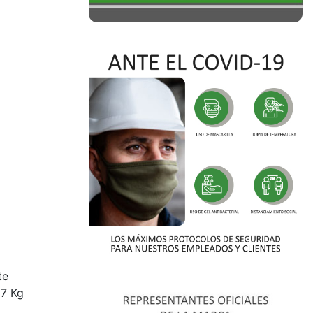
te
07 Kg