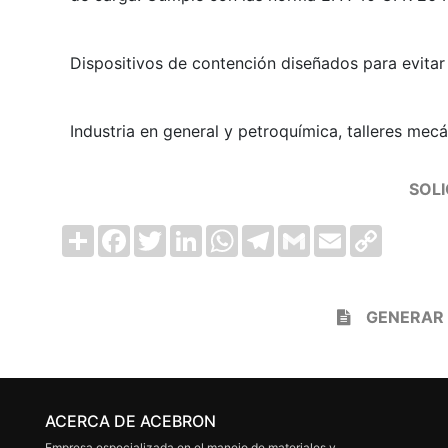
Dispositivos de contención diseñados para evitar
Industria en general y petroquímica, talleres mec
SOLI
Compartir
Facebook
Twitter
LinkedIn
WhatsApp
Telegram
Gmail
Email
Copy
Link
GENERAR
ACERCA DE ACEBRON
Empresa especializada en el manejo de materiales y