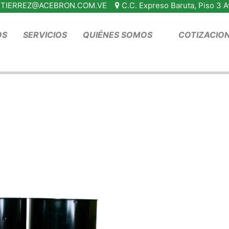
TIERREZ@ACEBRON.COM.VE
C.C. Expreso Baruta, Piso 3 
OS
SERVICIOS
QUIÉNES SOMOS
COTIZACIO