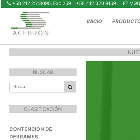
+58 212 2513090. Ext: 259 +58 412 320 9169 .
MGU
INICIO
PRODUCT
NUE
BUSCAR
CLASIFICACIÓN
CONTENCION DE
DERRAMES