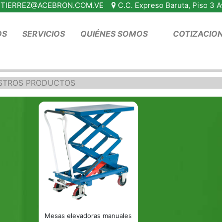
TIERREZ@ACEBRON.COM.VE
C.C. Expreso Baruta, Piso 3 
OS
SERVICIOS
QUIÉNES SOMOS
COTIZACIO
STROS PRODUCTOS
Mesas elevadoras manuales