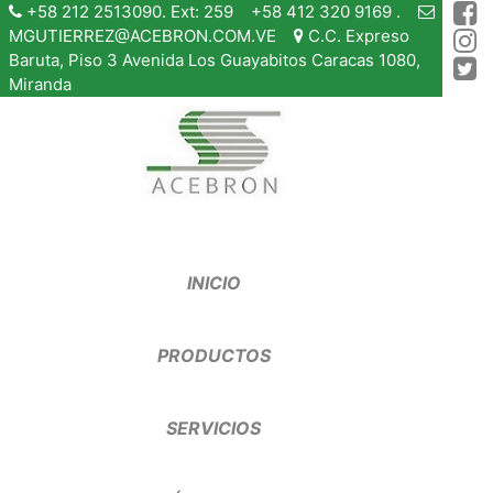
+58 212 2513090. Ext: 259 +58 412 320 9169 .
MGUTIERREZ@ACEBRON.COM.VE
C.C. Expreso
Baruta, Piso 3 Avenida Los Guayabitos Caracas 1080,
Miranda
INICIO
PRODUCTOS
SERVICIOS