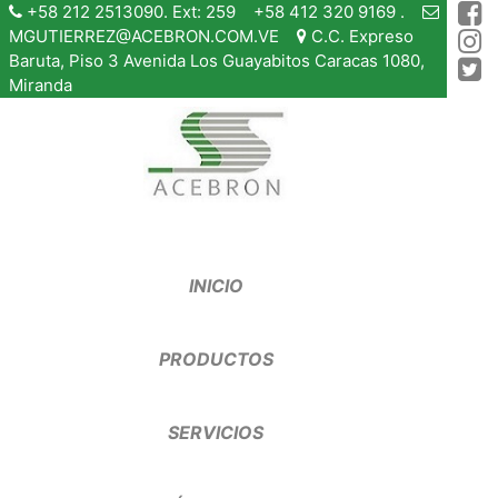
+58 212 2513090. Ext: 259 +58 412 320 9169 .
MGUTIERREZ@ACEBRON.COM.VE
C.C. Expreso
Baruta, Piso 3 Avenida Los Guayabitos Caracas 1080,
Miranda
INICIO
PRODUCTOS
SERVICIOS